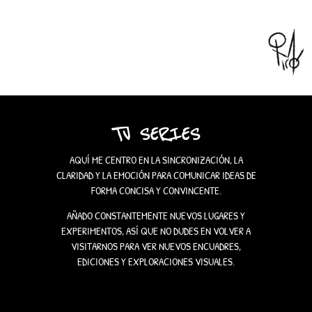
contenido
TV SERIES
AQUÍ ME CENTRO EN LA SINCRONIZACIÓN, LA
CLARIDAD Y LA EMOCIÓN PARA COMUNICAR IDEAS DE
FORMA CONCISA Y CONVINCENTE.
AÑADO CONSTANTEMENTE NUEVOS LUGARES Y
EXPERIMENTOS, ASÍ QUE NO DUDES EN VOLVER A
VISITARNOS PARA VER NUEVOS ENCUADRES,
EDICIONES Y EXPLORACIONES VISUALES.